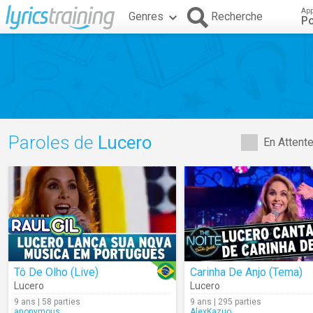
App
Genres
Recherche
Po
Paroles de
Lucero
En Attent
Tô De Olho (Live)
Carinha De Anjo (Tema)
Lucero
Lucero
9 ans | 58 parties
9 ans | 295 parties
anonymous
AlexKazuo