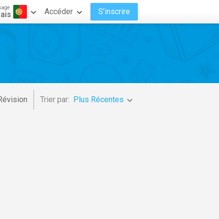
sage
Accéder
S'inscrire
ais
Révision
Trier par:
Plus Récentes