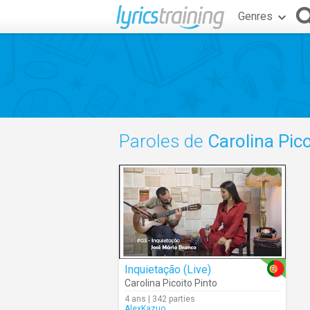
Genres
Paroles de
Carolina Pico
Inquietação (Live)
Carolina Picoito Pinto
4 ans | 342 parties
AlexKazuo