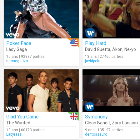
Poker Face
Play Hard
Lady Gaga
David Guetta
,
Akon
,
Ne-yo
15 ans | 92837 parties
13 ans | 27460 parties
neonegativo
javidpolo
Glad You Came
Symphony
The Wanted
Clean Bandit
,
Zara Larsson
13 ans | 60173 parties
9 ans | 135197 parties
Labyrass
dentossauro