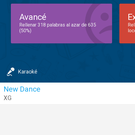
Avancé
E
Rellenar 318 palabras al azar de 635
Rel
(50%)
loc
Karaoké
New Dance
XG