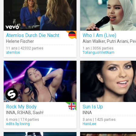
Atemlos Durch Die Nacht
Who I Am (Live)
Helene Fischer
Alan Walker
,
Putri Ariani
,
Pede
11 ans | 42332 parties
1 an | 3056 parties
atemlos
ToilanguoiVietNam
Rock My Body
Sun Is Up
INNA
,
R3HAB
,
Sash!
INNA
6 mois | 174 parties
3 ans | 1425 parties
edits.by.loving
HaniLee