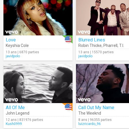
Love
Blurred Lines
Keyshia Cole
Robin Thicke
,
Pharrell
,
T.I.
13 ans | 6870 parties
13 ans | 15570 parties
javidpolo
javidpolo
All Of Me
Call Out My Name
John Legend
The Weeknd
12 ans | 831976 parties
8 ans | 96355 parties
Kush0999
luizricardo_96