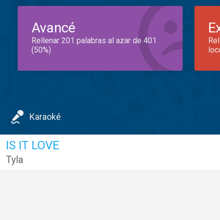
Avancé
E
Rellenar 201 palabras al azar de 401
Rel
(50%)
loc
Karaoké
IS IT LOVE
Tyla