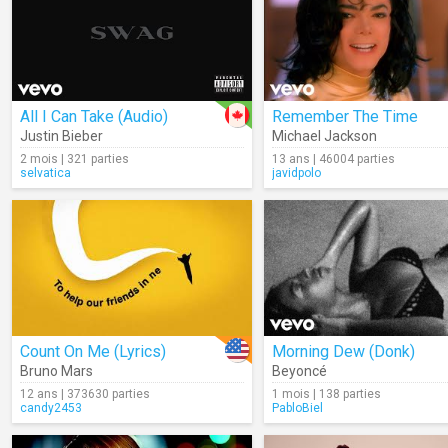
All I Can Take (Audio)
Remember The Time
Justin Bieber
Michael Jackson
2 mois | 321 parties
13 ans | 46004 parties
selvatica
javidpolo
Count On Me (Lyrics)
Morning Dew (Donk)
Bruno Mars
Beyoncé
12 ans | 373630 parties
1 mois | 138 parties
candy2453
PabloBiel