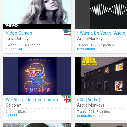
Video Games
I Wanna Be Yours (Audio)
Lana Del Rey
Arctic Monkeys
14 ans | 71160 parties
10 ans | 172327 parties
student84
mysterious_nefesh
We All Fall In Love Sometimes (Cover) (Audio)
505 (Audio)
Coldplay
Arctic Monkeys
7 ans | 4580 parties
7 ans | 99143 parties
as7733
deneralexsander