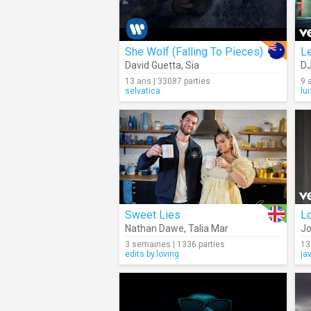
She Wolf (Falling To Pieces)
L
David Guetta
,
Sia
DJ
13 ans | 33087 parties
9 
selvatica
lu
Sweet Lies
L
Nathan Dawe
,
Talia Mar
J
3 semaines | 1336 parties
13
edits.by.loving
ja