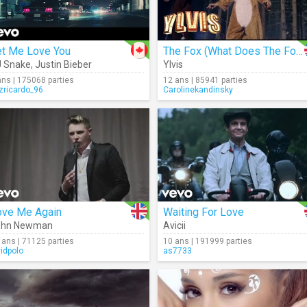
et Me Love You
The Fox (What Does The Fox Say?) (Lyrics)
 Snake
,
Justin Bieber
Ylvis
ans | 175068 parties
12 ans | 85941 parties
izricardo_96
Carolinekandinsky
ove Me Again
Waiting For Love
ohn Newman
Avicii
 ans | 71125 parties
10 ans | 191999 parties
vidpolo
as7733