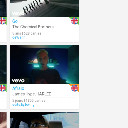
Go
The Chemical Brothers
5 ans | 628 parties
ceWann
Afraid
James Hype
,
HARLEE
5 jours | 1355 parties
edits.by.loving