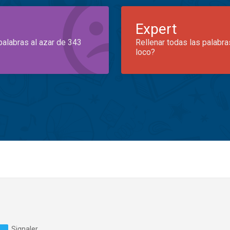
Expert
palabras al azar de 343
Rellenar todas las palabra
loco?
Signaler