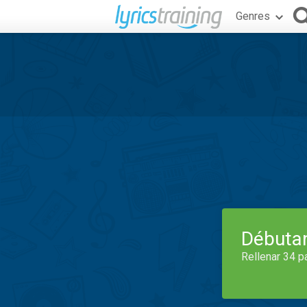
Genres
Débuta
Rellenar 34 p