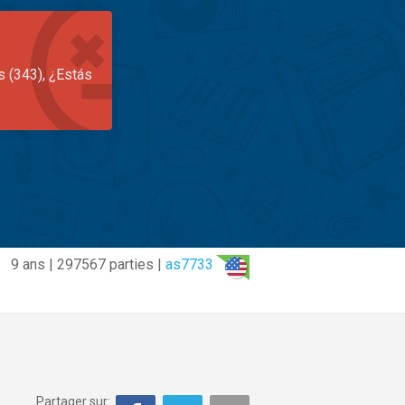
s (343), ¿Estás
9 ans | 297567 parties |
as7733
Partager sur: