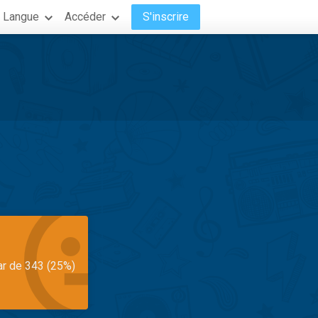
Langue
Accéder
S'inscrire
ar de 343 (25%)