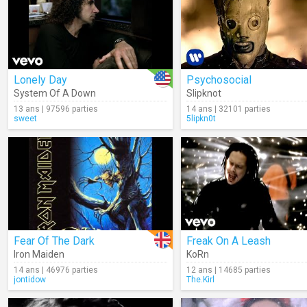
Lonely Day
Psychosocial
System Of A Down
Slipknot
13 ans | 97596 parties
14 ans | 32101 parties
sweet
5lipkn0t
Fear Of The Dark
Freak On A Leash
Iron Maiden
KoRn
14 ans | 46976 parties
12 ans | 14685 parties
jontidow
The.Kirl