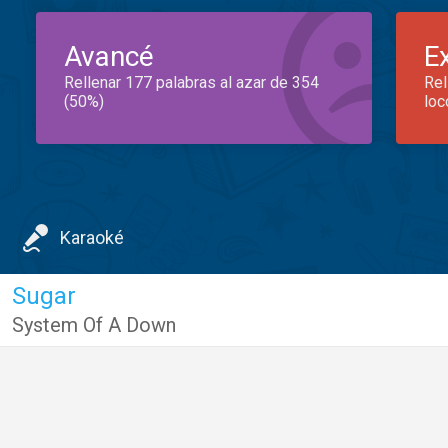
Avancé
E
Rellenar 177 palabras al azar de 354
Rel
(50%)
loc
Karaoké
Sugar
System Of A Down