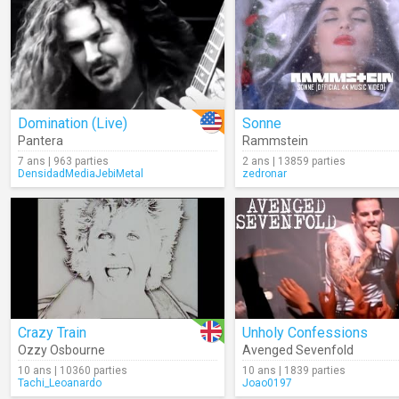
Domination (Live)
Sonne
Pantera
Rammstein
7 ans | 963 parties
2 ans | 13859 parties
DensidadMediaJebiMetal
zedronar
Crazy Train
Unholy Confessions
Ozzy Osbourne
Avenged Sevenfold
10 ans | 10360 parties
10 ans | 1839 parties
Tachi_Leoanardo
Joao0197