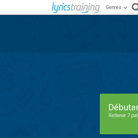
Genres
Débuta
Rellenar 7 pa