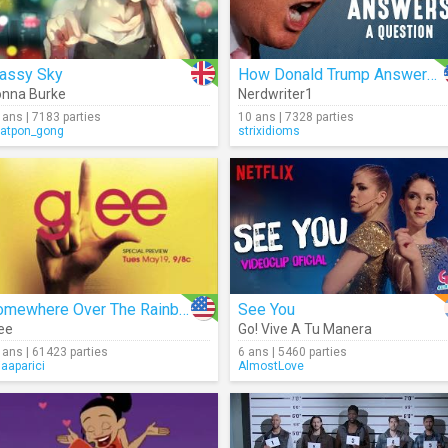
lassy Sky
How Donald Trump Answers A Question
nna Burke
Nerdwriter1
 ans | 7183 parties
10 ans | 7328 parties
patpon_gong
strixidioms
Somewhere Over The Rainbow (Cover)
See You
ee
Go! Vive A Tu Manera
 ans | 61423 parties
6 ans | 5460 parties
iaaparici
AlmostLove