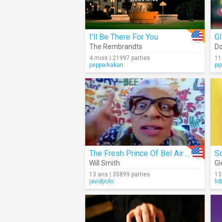
I'll Be There For You
G
The Rembrandts
Do
4 mois | 21997 parties
11
pepparkakan.
pi
The Fresh Prince Of Bel Air (Intro)
Will Smith
Gl
13 ans | 35899 parties
13
javidpolo
lid