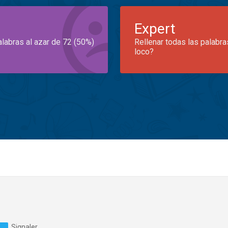
Expert
alabras al azar de 72 (50%)
Rellenar todas las palabra
loco?
Signaler