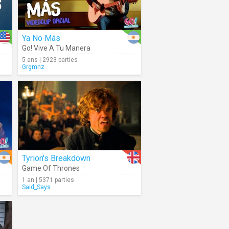
Ya No Más
Go! Vive A Tu Manera
5 ans | 2923 parties
Grgmnz
Tyrion's Breakdown
Game Of Thrones
1 an | 5371 parties
Said_Says