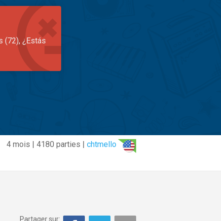
s (72), ¿Estás
4 mois | 4180 parties |
chtmello
Partager sur: