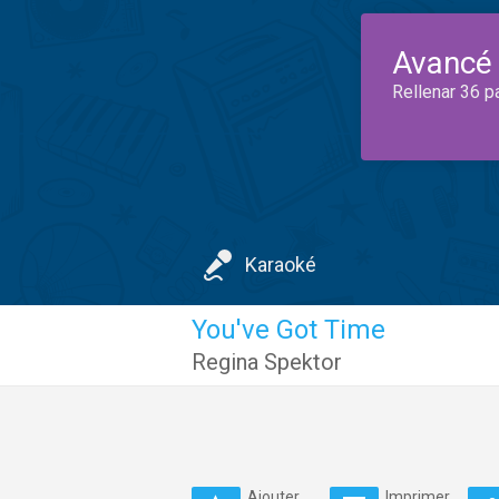
Avancé
Rellenar 36 p
Karaoké
You've Got Time
Regina Spektor
Ajouter
Imprimer