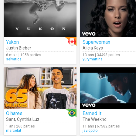
Yukon
Superwoman
Justin Bieber
Alicia Keys
6 mois | 1058 parties
13 ans | 34498 parties
selvatica
yurymartins
Olhares
Earned It
Sant
,
Cynthia Luz
The Weeknd
1 an | 260 parties
11 ans | 67582 parties
marcelat
javidpolo