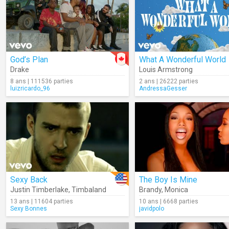
God’s Plan
What A Wonderful World
Drake
Louis Armstrong
8 ans | 111536 parties
2 ans | 26222 parties
luizricardo_96
AndressaGesser
Sexy Back
The Boy Is Mine
Justin Timberlake
,
Timbaland
Brandy
,
Monica
13 ans | 11604 parties
10 ans | 6668 parties
Sexy Bonnes
javidpolo