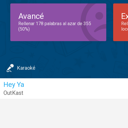
Avancé
E
Rellenar 178 palabras al azar de 355
Rel
(50%)
loc
Karaoké
Hey Ya
OutKast