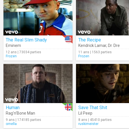
The Real Slim Shady
The Recipe
Eminem
Kendrick Lamar
,
Dr. Dre
12 ans | 73034 parties
11 ans | 1563 parties
Frozen
Frozen
Human
Save That Shit
Rag'n'Bone Man
Lil Peep
9 ans | 174185 parties
8 ans | 45410 parties
ornella
ruskimeister