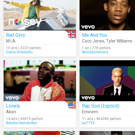
Bad Girls
Me And You
M.I.A.
Coco Jones
,
Tyler Williams
10 ans | 3223 parties
1 an | 778 parties
Diana.Schelotto
AniloracHerrera
Lonely
Rap God (Explicit)
Akon
Eminem
14 ans | 66873 parties
11 ans | 464286 parties
Natalia Hernández
as7733