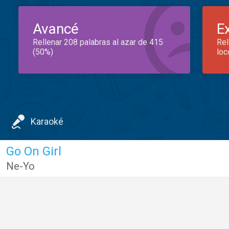
Avancé
E
Rellenar 208 palabras al azar de 415
Rel
(50%)
loc
Karaoké
Go On Girl
Ne-Yo