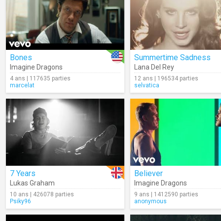
Bones
Summertime Sadness
Imagine Dragons
Lana Del Rey
4 ans | 117635 parties
12 ans | 196534 parties
marcelat
selvatica
7 Years
Believer
Lukas Graham
Imagine Dragons
10 ans | 426078 parties
9 ans | 1412590 parties
Psiky96
anonymous