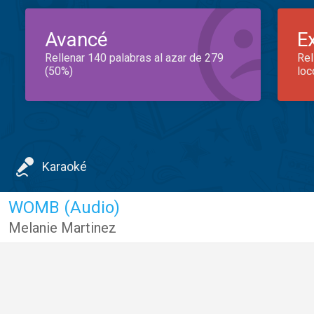
Avancé
E
Rellenar 140 palabras al azar de 279
Rel
(50%)
loc
Karaoké
WOMB (Audio)
Melanie Martinez