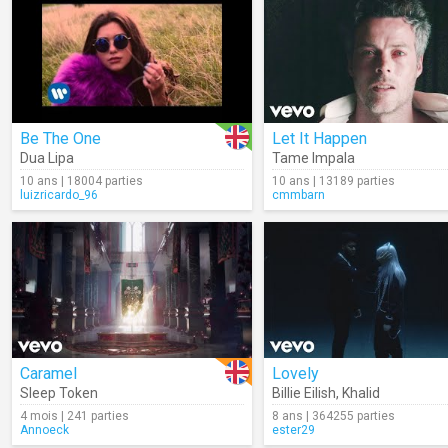
Be The One
Let It Happen
Dua Lipa
Tame Impala
10 ans | 18004 parties
10 ans | 13189 parties
luizricardo_96
cmmbarn
Caramel
Lovely
Sleep Token
Billie Eilish
,
Khalid
4 mois | 241 parties
8 ans | 364255 parties
Annoeck
ester29