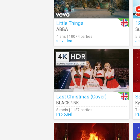
Little Things
1
ABBA
Su
4 ans | 10074 parties
5 
selvatica
Ja
Last Christmas (Cover)
BLACKPINK
Ky
8 mois | 1187 parties
7 
PabloBiel
Pa