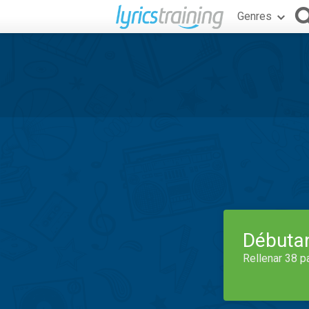
Genres
Débuta
Rellenar 38 p