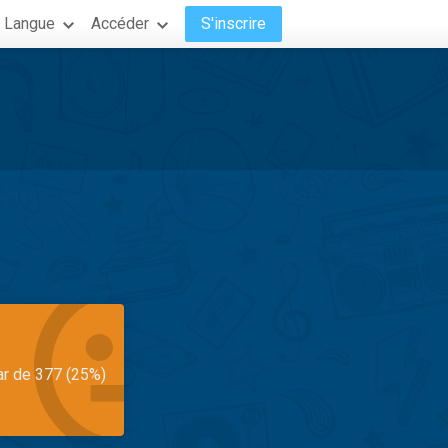
Langue
Accéder
S'inscrire
ar de 377 (25%)