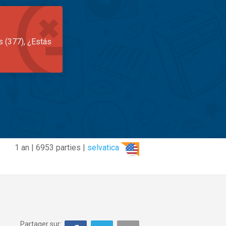
s (377), ¿Estás
1 an | 6953 parties |
selvatica
Partager sur: