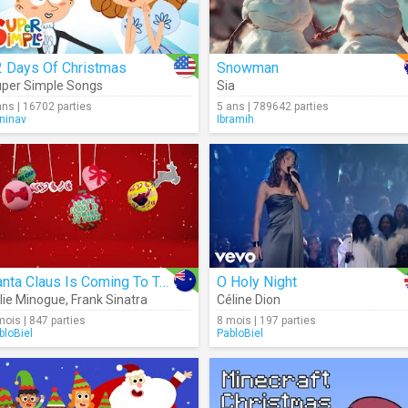
2 Days Of Christmas
Snowman
per Simple Songs
Sia
ans | 16702 parties
5 ans | 789642 parties
ninav
Ibramih
Santa Claus Is Coming To Town (Visualizer)
O Holy Night
lie Minogue
,
Frank Sinatra
Céline Dion
mois | 847 parties
8 mois | 197 parties
bloBiel
PabloBiel