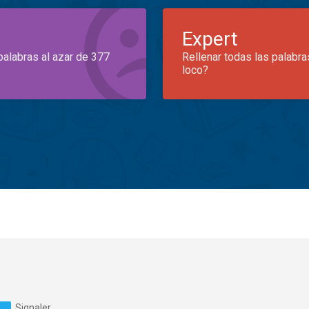
Expert
palabras al azar de 377
Rellenar todas las palabra
loco?
Signaler