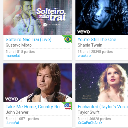
Solteiro Não Trai (Live)
You're Still The One
Gustavo Mioto
Shania Twain
5 ans | 518 parties
13 ans | 25395 parties
marcelat
erackson
Take Me Home, Country Roads (Live)
John Denver
Taylor Swift
5 ans | 10571 parties
3 ans | 46828 parties
JuhaVai
XxCaPuChAsxX