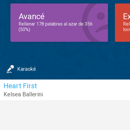
Avancé
E
Rellenar 178 palabras al azar de 356
Rel
(50%)
loc
Karaoké
Heart First
Kelsea Ballerini