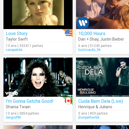
Love Story
10,000 Hours
Taylor Swift
Dan + Shay
,
Justin Bieber
13 ans | 332411 parties
6 ans | 51245 parties
carapalida
luizricardo_96
I'm Gonna Getcha Good!
Cuida Bem Dela (Live)
Shania Twain
Henrique & Juliano
13 ans | 3854 parties
5 ans | 859 parties
SergioPM
jhonpetterrbd