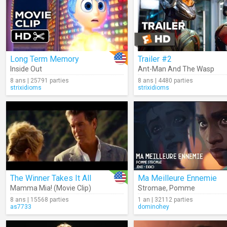
Long Term Memory
Trailer #2
Inside Out
Ant-Man And The Wasp
8 ans | 25791 parties
8 ans | 4480 parties
strixidioms
strixidioms
The Winner Takes It All
Ma Meilleure Ennemie
Mamma Mia! (Movie Clip)
Stromae
,
Pomme
8 ans | 15568 parties
1 an | 32112 parties
as7733
dominohey