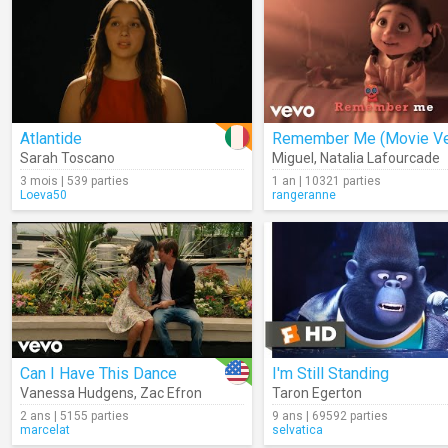
Atlantide
Sarah Toscano
Miguel
,
Natalia Lafourcade
3 mois | 539 parties
1 an | 10321 parties
Loeva50
rangeranne
Can I Have This Dance
I'm Still Standing
Vanessa Hudgens
,
Zac Efron
Taron Egerton
2 ans | 5155 parties
9 ans | 69592 parties
marcelat
selvatica