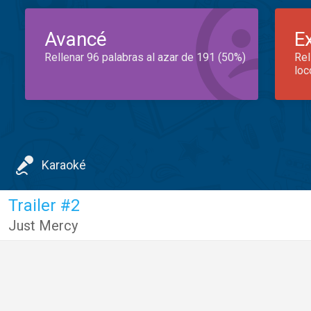
Avancé
E
Rellenar 96 palabras al azar de 191 (50%)
Rel
loc
Karaoké
Trailer #2
Just Mercy