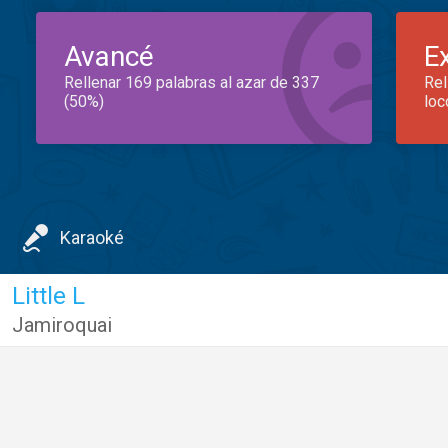
Avancé
E
Rellenar 169 palabras al azar de 337
Rel
(50%)
loc
Karaoké
Little L
Jamiroquai