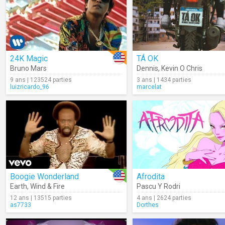
24K Magic
TÁ OK
Bruno Mars
Dennis
,
Kevin O Chris
9 ans | 123524 parties
3 ans | 1434 parties
luizricardo_96
marcelat
Boogie Wonderland
Afrodita
Earth, Wind & Fire
Pascu Y Rodri
12 ans | 13515 parties
4 ans | 2624 parties
as7733
Dorthes