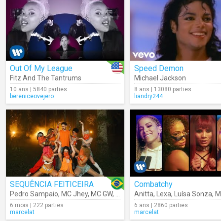
Out Of My League
Speed Demon
Fitz And The Tantrums
Michael Jackson
10 ans | 5840 parties
8 ans | 13080 parties
bereniceovejero
liandry244
SEQUÊNCIA FEITICEIRA
Combatchy
Pedro Sampaio
,
MC Jhey
,
MC GW
,
MC Nito
Anitta
,
MC Rodrigo Do CN
,
Lexa
,
Luísa Sonza
,
Mc
6 mois | 222 parties
6 ans | 2860 parties
marcelat
marcelat