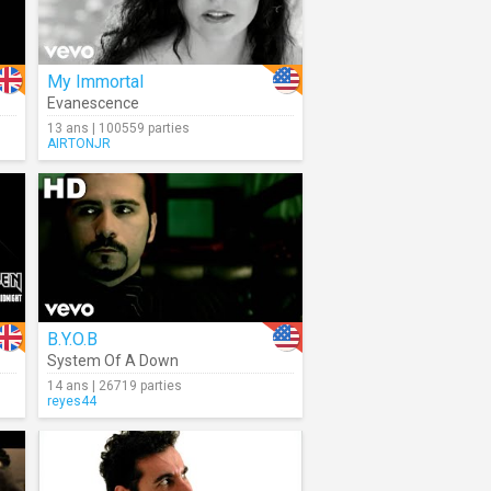
My Immortal
Evanescence
13 ans | 100559 parties
AIRTONJR
B.Y.O.B
System Of A Down
14 ans | 26719 parties
reyes44