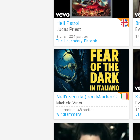
Hell Patrol
Br
Judas Priest
E
3 ans | 224 parties
14
The_Legendary_Phoenix
da
Nell'oscurità (Iron Maiden Cover)
Sw
Michele Vinci
E
1 semaine | 48 parties
13
Windrammer81
Ja