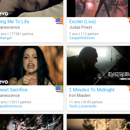
ing Me To Life
Exciter (Live)
vanescence
Judas Priest
 ans | 177381 parties
7 ans | 112 parties
rkangel
Casper0lofsson
eet Sacrifice
2 Minutes To Midnight
vanescence
Iron Maiden
 ans | 12011 parties
11 ans | 4143 parties
quelinesouza
Tachi_Leoanardo