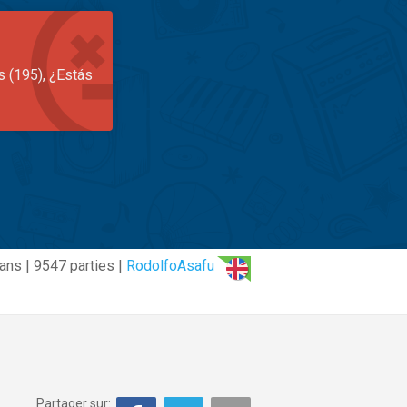
s (195), ¿Estás
ans | 9547 parties |
RodolfoAsafu
Partager sur: