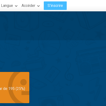
Langue
Accéder
S'inscrire
ar de 195 (25%)