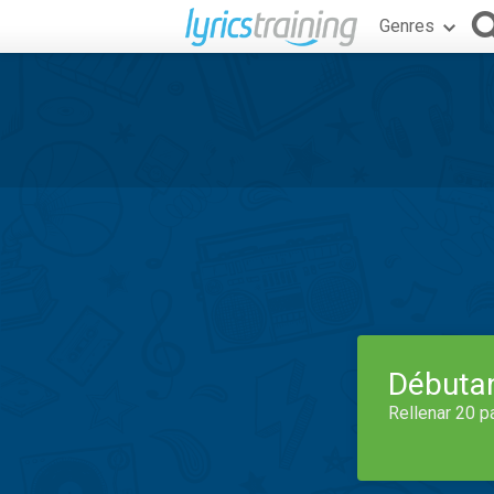
Genres
Débuta
Rellenar 20 p