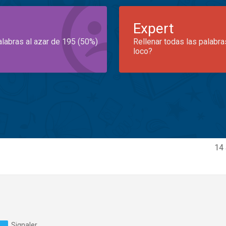
Expert
alabras al azar de 195 (50%)
Rellenar todas las palabra
loco?
14 
Signaler