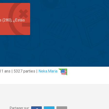
s (280), ¿Estás
11 ans | 5327 parties |
Neka.Maria
Partager sur: