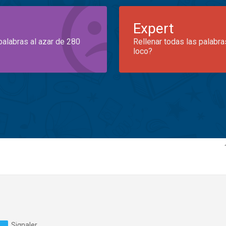
Expert
palabras al azar de 280
Rellenar todas las palabra
loco?
Signaler