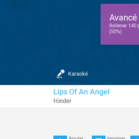
Avancé
Rellenar 140 
(50%)
Karaoké
Lips Of An Angel
Hinder
Ajouter
Imprimer