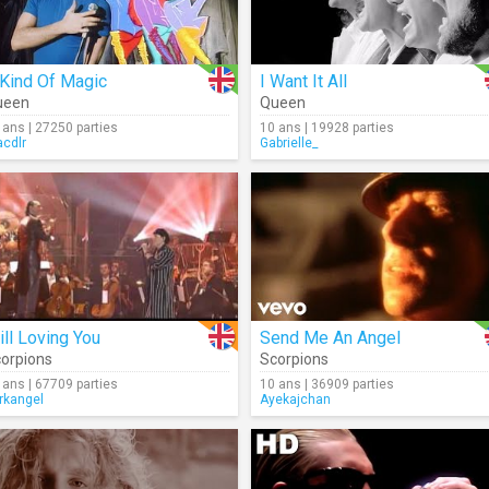
 Kind Of Magic
I Want It All
ueen
Queen
 ans | 27250 parties
10 ans | 19928 parties
cdlr
Gabrielle_
ill Loving You
Send Me An Angel
orpions
Scorpions
 ans | 67709 parties
10 ans | 36909 parties
rkangel
Ayekajchan