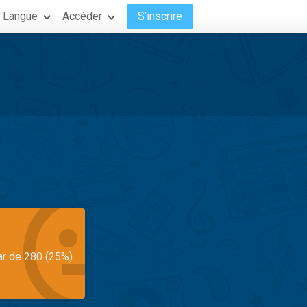
Langue
Accéder
S'inscrire
ar de 280 (25%)