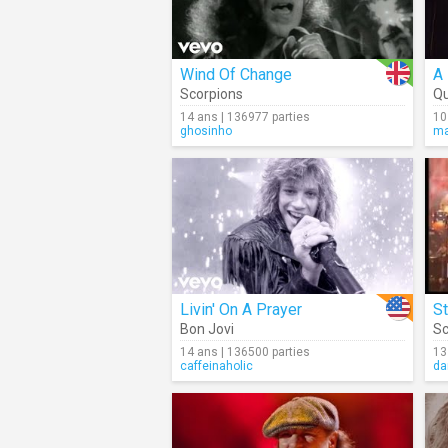
Wind Of Change
A
Scorpions
Q
14 ans | 136977 parties
10
ghosinho
ma
Livin' On A Prayer
St
Bon Jovi
Sc
14 ans | 136500 parties
13
caffeinaholic
da