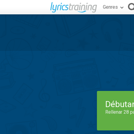
Genres
Débuta
Rellenar 28 p