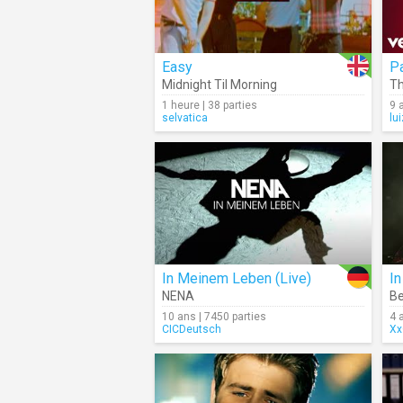
Easy
P
Midnight Til Morning
T
1 heure | 38 parties
9 
selvatica
lu
In Meinem Leben (Live)
In
NENA
B
10 ans | 7450 parties
4 
CICDeutsch
Xx