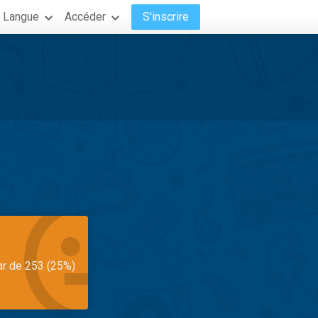
Langue
Accéder
S'inscrire
ar de 253 (25%)