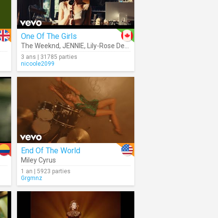
One Of The Girls
The Weeknd
,
JENNIE
,
Lily-Rose Depp
3 ans | 31785 parties
nicoole2099
End Of The World
Miley Cyrus
1 an | 5923 parties
Grgmnz