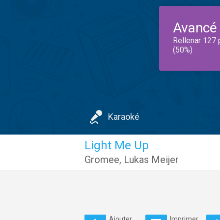
Avancé
Rellenar 127 
(50%)
Karaoké
Light Me Up
Gromee
,
Lukas Meijer
Ajouter
Imprimer