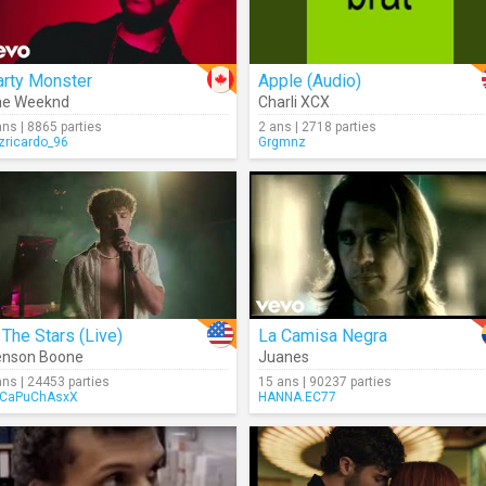
arty Monster
Apple (Audio)
he Weeknd
Charli XCX
ans | 8865 parties
2 ans | 2718 parties
izricardo_96
Grgmnz
 The Stars (Live)
La Camisa Negra
enson Boone
Juanes
ans | 24453 parties
15 ans | 90237 parties
CaPuChAsxX
HANNA.EC77