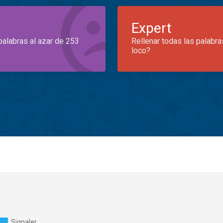
Expert
palabras al azar de 253
Rellenar todas las palabra
loco?
Signaler