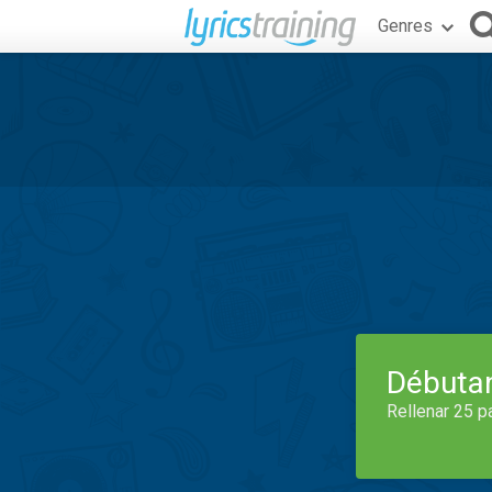
Genres
Débuta
Rellenar 25 p