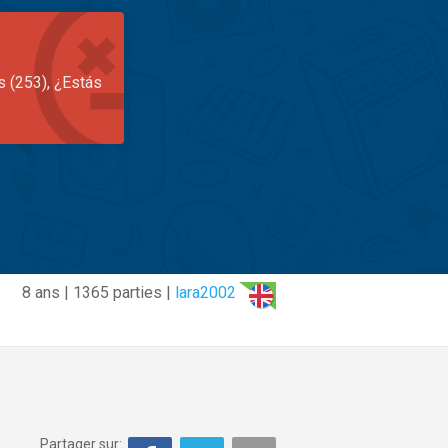
s (253), ¿Estás
8 ans | 1365 parties |
lara2002
Partager sur: