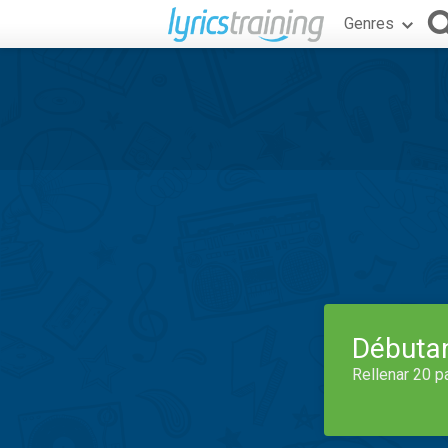
Genres
Débuta
Rellenar 20 p