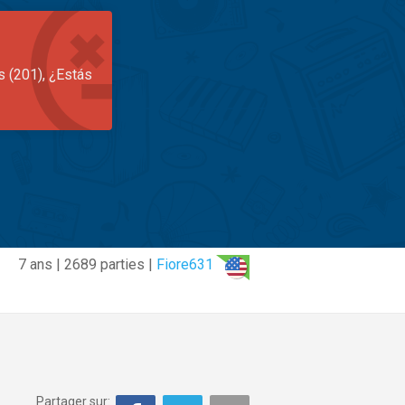
s (201), ¿Estás
7 ans | 2689 parties |
Fiore631
Partager sur: