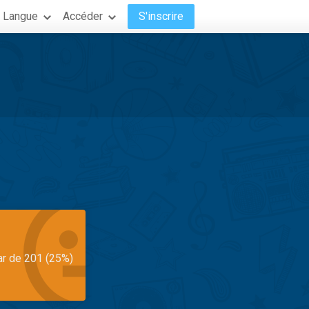
Langue
Accéder
S'inscrire
ar de 201 (25%)