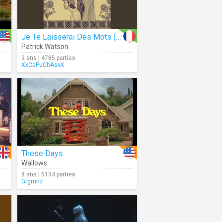
Je Te Laisserai Des Mots (Audio)
Patrick Watson
3 ans | 4785 parties
XxCaPuChAsxX
These Days
Wallows
8 ans | 6134 parties
Grgmnz