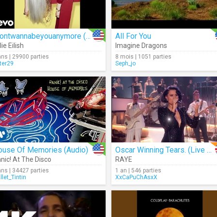
Idontwannabeyouanymore (Audio)
All For You
lie Eilish
Imagine Dragons
ans | 29900 parties
8 mois | 1051 parties
ter29
Seph_jo
ouse Of Memories (Audio)
Oscar Winning Tears. (Live At The 2025 GRAMMYs)
nic! At The Disco
RAYE
ans | 34427 parties
1 an | 546 parties
llet_Tintin
XxCaPuChAsxX