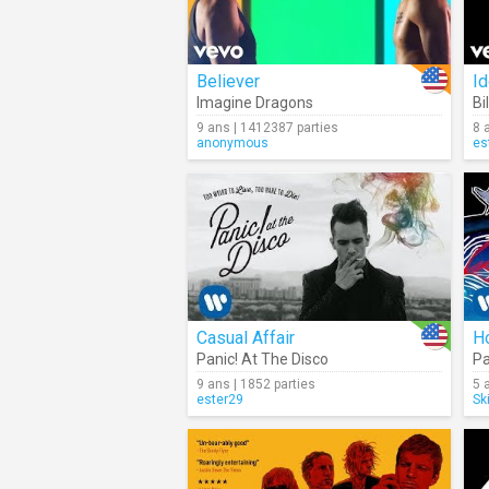
Believer
Imagine Dragons
Bil
9 ans | 1412387 parties
8 
anonymous
es
Casual Affair
H
Panic! At The Disco
Pa
9 ans | 1852 parties
5 
ester29
Ski