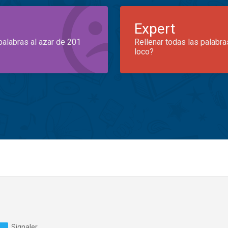
Expert
palabras al azar de 201
Rellenar todas las palabra
loco?
Signaler