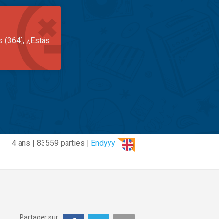
s (364), ¿Estás
4 ans | 83559 parties |
Endyyy
Partager sur: