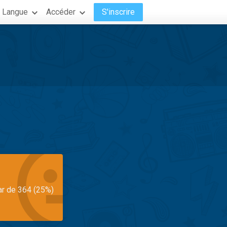
Langue
Accéder
S'inscrire
ar de 364 (25%)