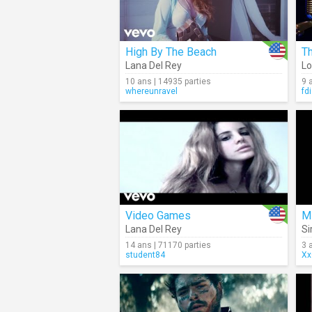
High By The Beach
Th
Lana Del Rey
Lo
10 ans | 14935 parties
9 
whereunravel
fd
Video Games
Mi
Lana Del Rey
Si
14 ans | 71170 parties
3 
student84
Xx