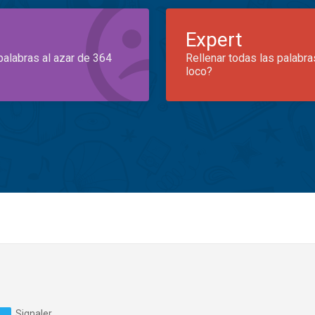
Expert
palabras al azar de 364
Rellenar todas las palabra
loco?
Signaler