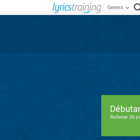
Genres
Débuta
Rellenar 36 p