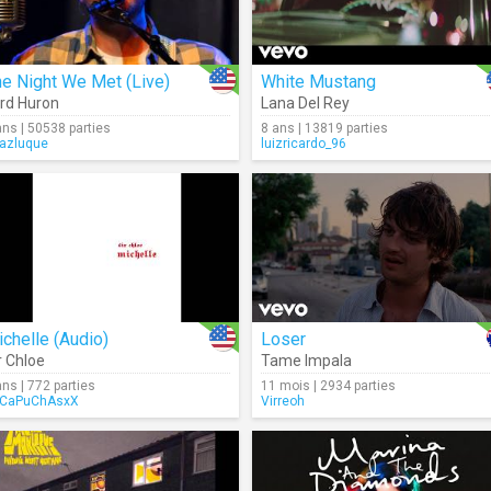
e Night We Met (Live)
White Mustang
rd Huron
Lana Del Rey
ans | 50538 parties
8 ans | 13819 parties
iazluque
luizricardo_96
chelle (Audio)
Loser
r Chloe
Tame Impala
ans | 772 parties
11 mois | 2934 parties
CaPuChAsxX
Virreoh