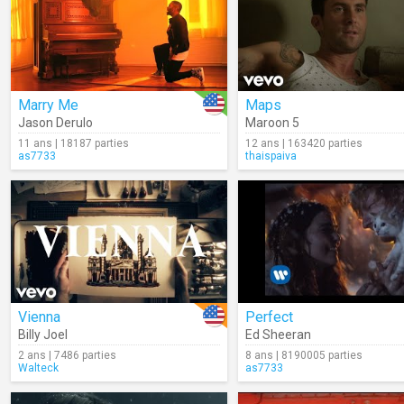
Marry Me
Maps
Jason Derulo
Maroon 5
11 ans | 18187 parties
12 ans | 163420 parties
as7733
thaispaiva
Vienna
Perfect
Billy Joel
Ed Sheeran
2 ans | 7486 parties
8 ans | 8190005 parties
Walteck
as7733