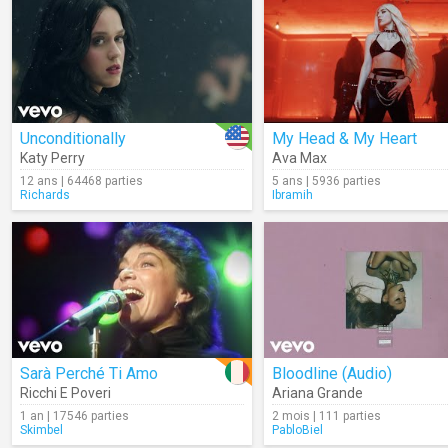
Unconditionally
My Head & My Heart
Katy Perry
Ava Max
12 ans | 64468 parties
5 ans | 5936 parties
Richards
Ibramih
Sarà Perché Ti Amo
Bloodline (Audio)
Ricchi E Poveri
Ariana Grande
1 an | 17546 parties
2 mois | 111 parties
Skimbel
PabloBiel