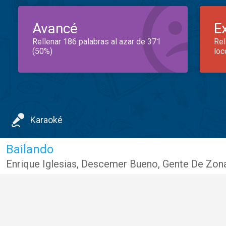
Avancé
E
Rellenar 186 palabras al azar de 371
Rel
(50%)
loc
Karaoké
Bailando
Enrique Iglesias
,
Descemer Bueno
,
Gente De Zon