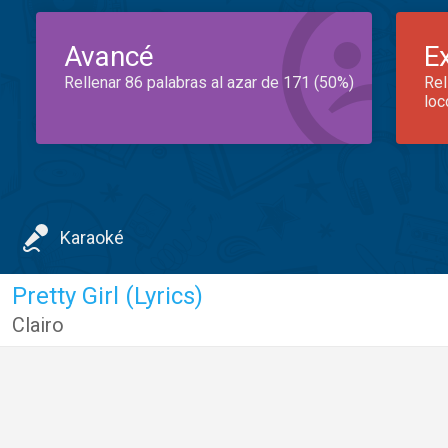
Avancé
E
Rellenar 86 palabras al azar de 171 (50%)
Rel
loc
Karaoké
Pretty Girl (Lyrics)
Clairo