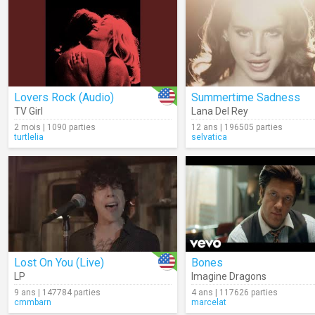
Lovers Rock (Audio)
Summertime Sadness
TV Girl
Lana Del Rey
2 mois | 1090 parties
12 ans | 196505 parties
turtlelia
selvatica
Lost On You (Live)
Bones
LP
Imagine Dragons
9 ans | 147784 parties
4 ans | 117626 parties
cmmbarn
marcelat