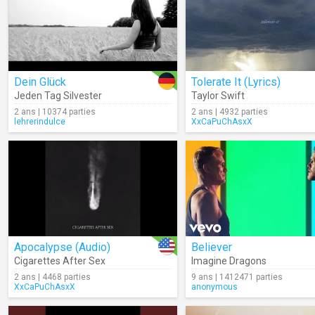
Dein Glück
Tolerate It (Lyrics)
Jeden Tag Silvester
Taylor Swift
2 ans | 10374 parties
2 ans | 4932 parties
lehrerindulce
XxCaPuChAsxX
Apocalypse (Audio)
Believer
Cigarettes After Sex
Imagine Dragons
2 ans | 4468 parties
9 ans | 1412471 parties
XxCaPuChAsxX
anonymous