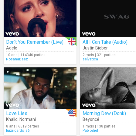
Don't You Remember (Live)
All I Can Take (Audio)
Adele
Justin Bieber
10 ans | 114346 parties
2 mois | 321 parties
RosanaBaez
selvatica
Love Lies
Morning Dew (Donk)
Khalid
,
Normani
Beyoncé
8 ans | 6519 parties
1 mois | 138 parties
luizricardo_96
PabloBiel