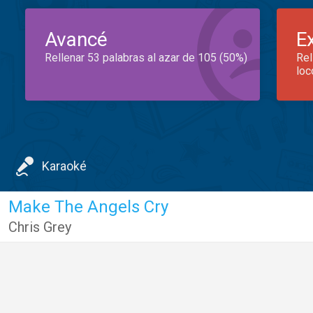
Avancé
E
Rellenar 53 palabras al azar de 105 (50%)
Rel
loc
Karaoké
Make The Angels Cry
Chris Grey