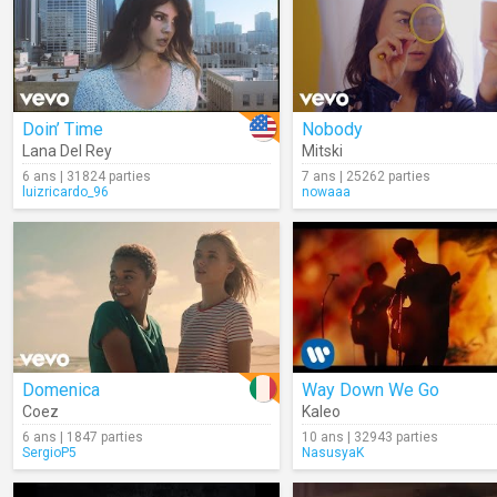
Doin’ Time
Nobody
Lana Del Rey
Mitski
6 ans | 31824 parties
7 ans | 25262 parties
luizricardo_96
nowaaa
Domenica
Way Down We Go
Coez
Kaleo
6 ans | 1847 parties
10 ans | 32943 parties
SergioP5
NasusyaK