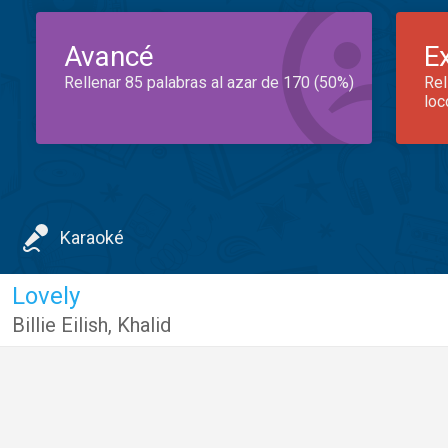
Avancé
E
Rellenar 85 palabras al azar de 170 (50%)
Rel
loc
Karaoké
Lovely
Billie Eilish
,
Khalid