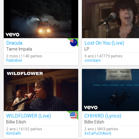
Dracula
Lost On You (Live)
Tame Impala
LP
2 mois | 1140 parties
9 ans | 147779 parties
PabloBiel
cmmbarn
WILDFLOWER (Live)
CHIHIRO (Lyrics)
Billie Eilish
Billie Eilish
2 ans | 16102 parties
2 ans | 3803 parties
KimDaRi
XxCaPuChAsxX