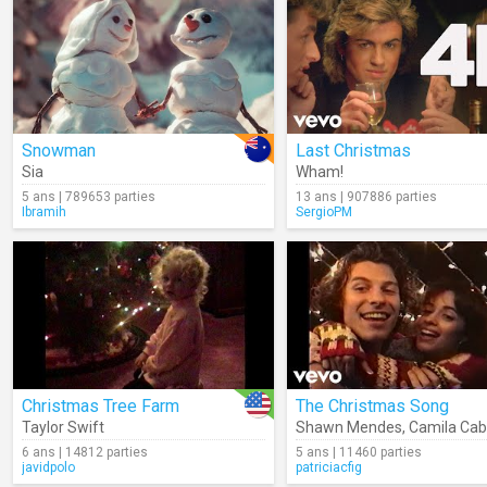
Snowman
Last Christmas
Sia
Wham!
5 ans | 789653 parties
13 ans | 907886 parties
Ibramih
SergioPM
Christmas Tree Farm
The Christmas Song
Taylor Swift
Shawn Mendes
,
Camila Cab
6 ans | 14812 parties
5 ans | 11460 parties
javidpolo
patriciacfig