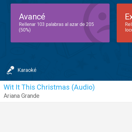
Avancé
E
Rellenar 103 palabras al azar de 205
Rel
(50%)
loc
Karaoké
Wit It This Christmas (Audio)
Ariana Grande