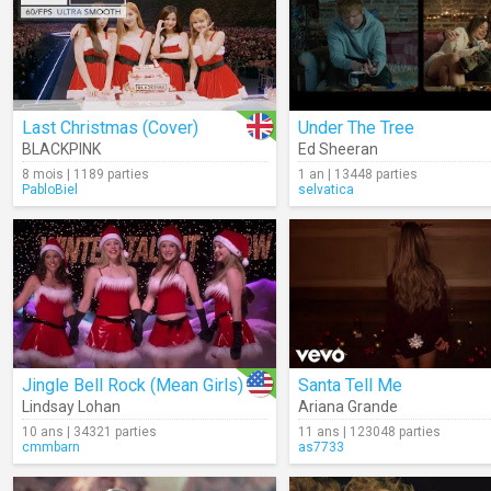
Last Christmas (Cover)
Under The Tree
BLACKPINK
Ed Sheeran
8 mois | 1189 parties
1 an | 13448 parties
PabloBiel
selvatica
Jingle Bell Rock (Mean Girls)
Santa Tell Me
Lindsay Lohan
Ariana Grande
10 ans | 34321 parties
11 ans | 123048 parties
cmmbarn
as7733