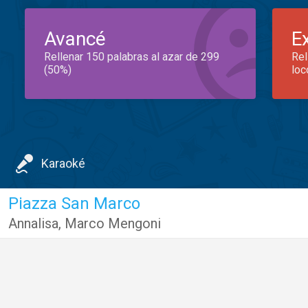
Avancé
E
Rellenar 150 palabras al azar de 299
Rel
(50%)
loc
Karaoké
Piazza San Marco
Annalisa
,
Marco Mengoni