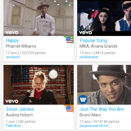
Happy
Popular Song
Pharrell Williams
MIKA
,
Ariana Grande
12 ans | 1322769 parties
13 ans | 24818 parties
javidpolo
jackbarakat
Silver Jubilee
Just The Way You Are
Audrey Hobert
Bruno Mars
1 jour | 245 parties
12 ans | 3574146 parties
PabloBiel
paupeaceandlove