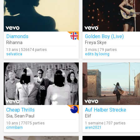
Diamonds
Golden Boy (Live)
Rihanna
Freya Skye
13 ans | 526674 parties
3 mois | 79 parties
selvatica
edits.by.loving
Cheap Thrills
Auf Halber Strecke
Sia
,
Sean Paul
Elif
10 ans | 77075 parties
1 semaine | 707 parties
cmmbarn
aren2021