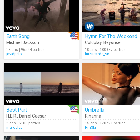
Earth Song
Hymn For The Weekend
Michael Jackson
Coldplay
,
Beyoncé
13 ans | 96524 parties
10 ans | 180837 parties
javidpolo
luizricardo_96
Best Part
Umbrella
H.E.R.
,
Daniel Caesar
Rihanna
2 ans | 5186 parties
15 ans | 170721 parties
marcelat
RmSki