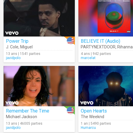
Power Trip
BELIEVE IT (Audio)
J. Cole
,
Miguel
PARTYNEXTDOOR
,
Rihanna
13 ans | 1541 parties
4 ans | 942 parties
javidpolo
marcelat
Remember The Time
Open Hearts
Michael Jackson
The Weeknd
13 ans | 46005 parties
1 an | 5490 parties
javidpolo
Humarcu