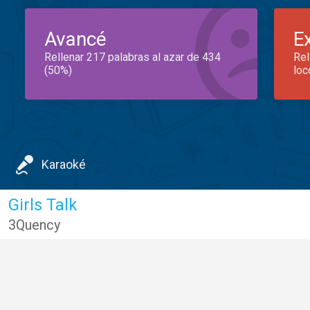
Avancé
E
Rellenar 217 palabras al azar de 434
Rel
(50%)
loc
Karaoké
Girls Talk
3Quency