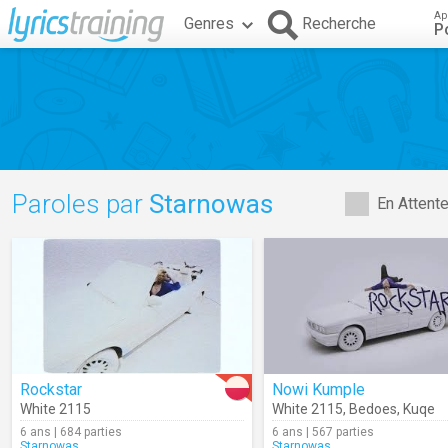
Ap
Genres
Recherche
P
Paroles par
Starnowas
En Attent
Rockstar
Nowi Kumple
White 2115
White 2115
,
Bedoes
,
Kuqe
6 ans | 684 parties
6 ans | 567 parties
Starnowas
Starnowas