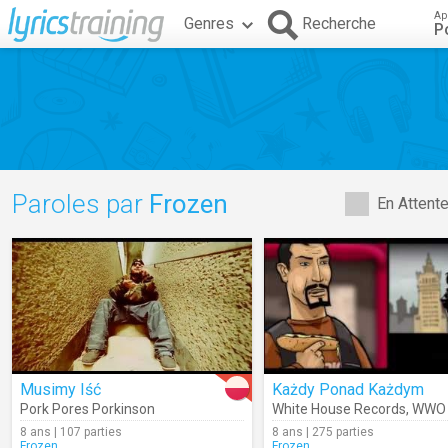
Ap
Genres
Recherche
P
Paroles par
Frozen
En Attent
Musimy Iść
Każdy Ponad Każdym
Pork Pores Porkinson
White House Records
,
WWO
8 ans | 107 parties
8 ans | 275 parties
Frozen
Frozen