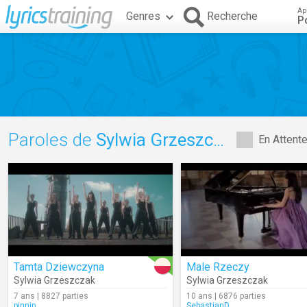
Ap
Genres
Recherche
P
Paroles de
Sylwia Grzeszczak
En Attent
Tamta Dziewczyna
Male Rzeczy
Sylwia Grzeszczak
Sylwia Grzeszczak
7 ans | 8827 parties
10 ans | 6876 parties
pinnip
SebastianD