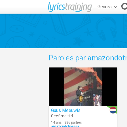
Genres
Paroles par
amazondot
Guus Meeuwis
Geef me tijd
14 ans | 386 parties
amazondotnessa