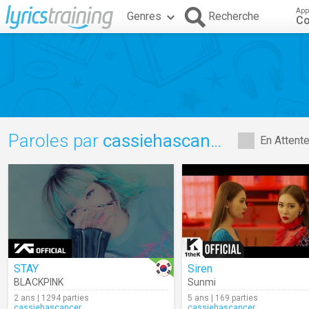
App
Genres
Recherche
C
Paroles par
cassiehascancer
En Attent
STAY
Siren
BLACKPINK
Sunmi
2 ans | 1294 parties
5 ans | 169 parties
cassiehascancer
cassiehascancer