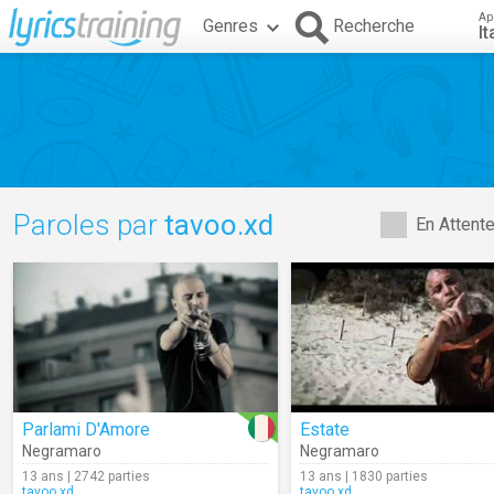
Ap
Genres
Recherche
It
Paroles par
tavoo.xd
En Attent
Parlami D'Amore
Estate
Negramaro
Negramaro
13 ans | 2742 parties
13 ans | 1830 parties
tavoo.xd
tavoo.xd