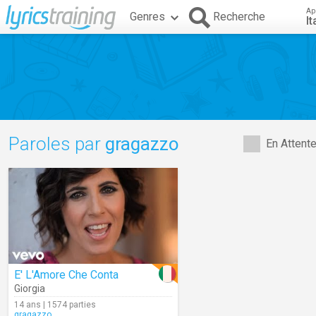
Ap
Genres
Recherche
It
Paroles par
gragazzo
En Attent
E' L'Amore Che Conta
Giorgia
14 ans | 1574 parties
gragazzo