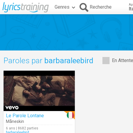
Ap
Genres
Recherche
It
Paroles par
barbaraleebird
En Attent
Le Parole Lontane
Måneskin
6 ans | 8682 parties
barbaraleebird