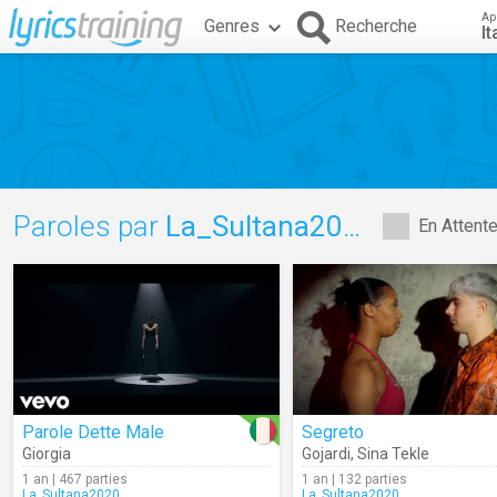
Ap
Genres
Recherche
It
Paroles par
La_Sultana2020
En Attent
Parole Dette Male
Segreto
Giorgia
Gojardi
,
Sina Tekle
1 an | 467 parties
1 an | 132 parties
La_Sultana2020
La_Sultana2020