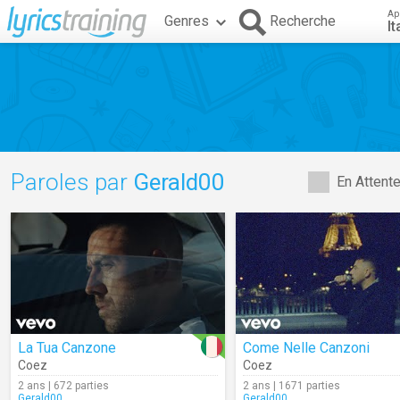
Ap
Genres
Recherche
It
Paroles par
Gerald00
En Attent
La Tua Canzone
Come Nelle Canzoni
Coez
Coez
2 ans | 672 parties
2 ans | 1671 parties
Gerald00
Gerald00