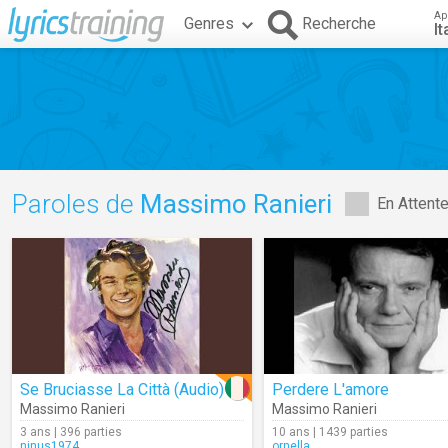
Ap
Genres
Recherche
It
Paroles de
Massimo Ranieri
En Attent
Se Bruciasse La Città (Audio)
Perdere L'amore
Massimo Ranieri
Massimo Ranieri
3 ans | 396 parties
10 ans | 1439 parties
ninus1974
ornella