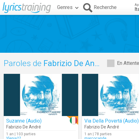
Ap
Genres
Recherche
It
Paroles de
Fabrizio De André
En Attent
Suzanne (Audio)
Via Della Povertá (Audio)
Fabrizio De André
Fabrizio De André
1 an | 103 parties
1 an | 78 parties
Ylenia27
marcocande