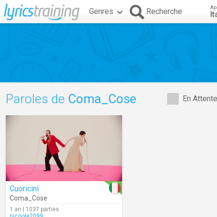
Ap
Genres
Recherche
It
Paroles de
Coma_Cose
En Attent
Cuoricini
Coma_Cose
1 an | 1037 parties
nicoole2099