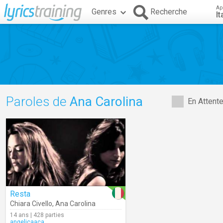
Ap
Genres
Recherche
It
Paroles de
Ana Carolina
En Attent
Resta
Chiara Civello
,
Ana Carolina
14 ans | 428 parties
angelicaaca