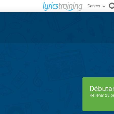
Genres
Débuta
Rellenar 23 p