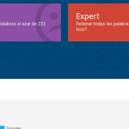
Expert
palabras al azar de 233
Rellenar todas las palabra
loco?
Signaler