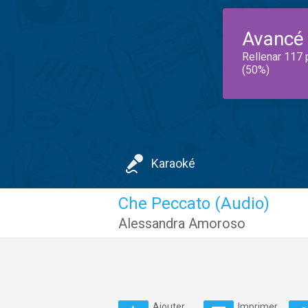
Avancé
Rellenar 117 
(50%)
Karaoké
Che Peccato (Audio)
Alessandra Amoroso
Ajouter
Imprimer