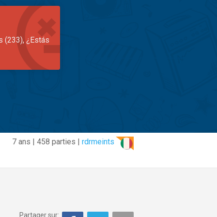
s (233), ¿Estás
7 ans | 458 parties |
rdrmeints
Partager sur: