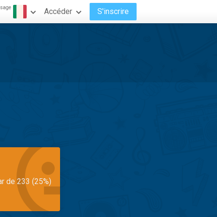
ssage
Accéder
S'inscrire
ar de 233 (25%)