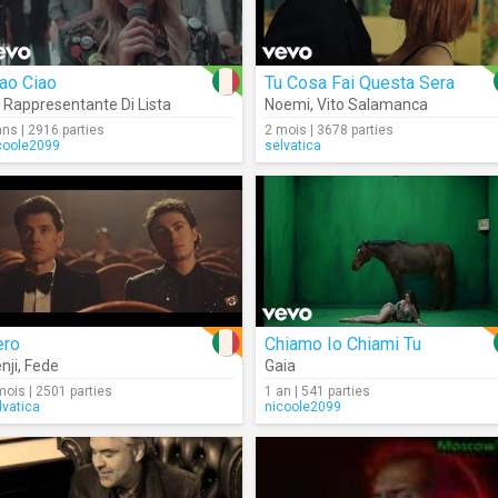
ao Ciao
Tu Cosa Fai Questa Sera
 Rappresentante Di Lista
Noemi
,
Vito Salamanca
ans | 2916 parties
2 mois | 3678 parties
coole2099
selvatica
ero
Chiamo Io Chiami Tu
nji
,
Fede
Gaia
mois | 2501 parties
1 an | 541 parties
lvatica
nicoole2099