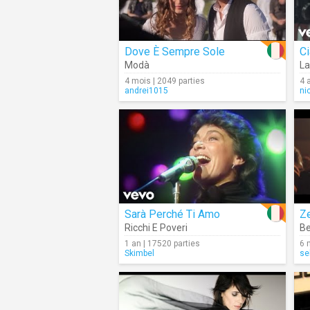
Dove È Sempre Sole
Ci
Modà
La
4 mois | 2049 parties
4 
andrei1015
ni
Sarà Perché Ti Amo
Z
Ricchi E Poveri
Be
1 an | 17520 parties
6 
Skimbel
se