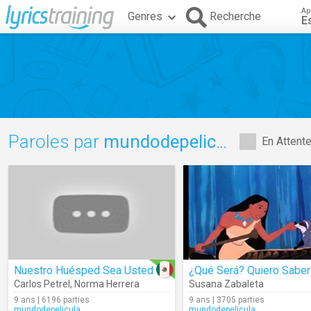
Ap
Genres
Recherche
E
Paroles par
mundodepelicula
En Attent
Nuestro Huésped Sea Usted
¿Qué Será? Quiero Saber
Carlos Petrel
,
Norma Herrera
Susana Zabaleta
9 ans | 6196 parties
9 ans | 3705 parties
mundodepelicula
mundodepelicula