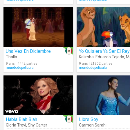
Una Vez En Diciembre
Yo Quisiera Ya Ser El Rey
Thalía
Kalimba
,
Eduardo Tejedo
,
Mag
9 ans | 4442 parties
9 ans | 21902 parties
mundodepelicula
mundodepelicula
Habla Blah Blah
Libre Soy
Gloria Trevi
,
Shy Carter
Carmen Sarahi