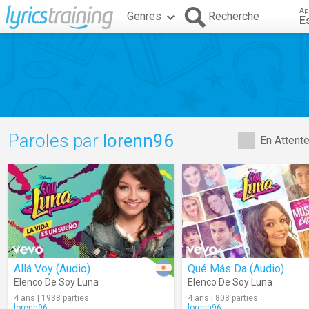
Ap
Genres
Recherche
E
Paroles par
lorenn96
En Attent
Allá Voy (Audio)
Qué Más Da (Audio)
Elenco De Soy Luna
Elenco De Soy Luna
4 ans | 1938 parties
4 ans | 808 parties
lorenn96
lorenn96