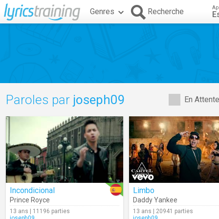
Ap
Genres
Recherche
E
Paroles par
joseph09
En Attent
Incondicional
Limbo
Prince Royce
Daddy Yankee
13 ans | 11196 parties
13 ans | 20941 parties
joseph09
joseph09