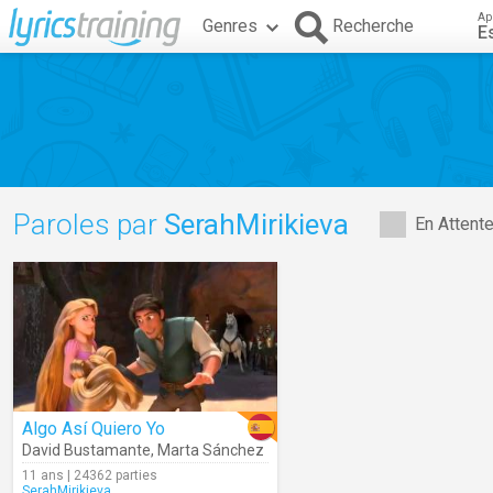
Ap
Genres
Recherche
E
Paroles par
SerahMirikieva
En Attent
Algo Así Quiero Yo
David Bustamante
,
Marta Sánchez
11 ans | 24362 parties
SerahMirikieva