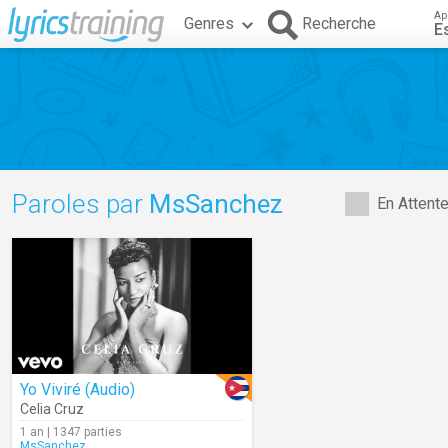
Ap
Genres
Recherche
E
Paroles par
MsSanchez
En Attent
Yo Viviré (Audio)
Celia Cruz
1 an | 1347 parties
MsSanchez