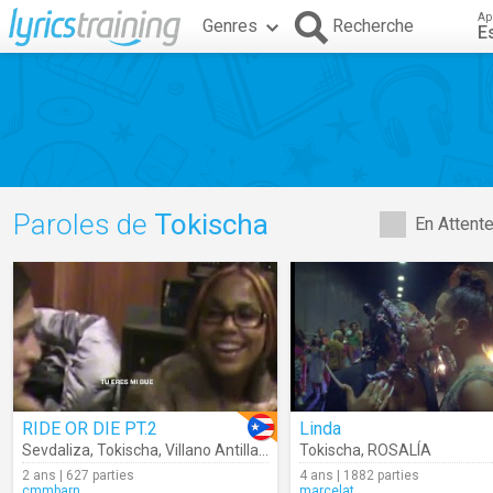
Ap
Genres
Recherche
E
Paroles de
Tokischa
En Attent
RIDE OR DIE PT.2
Linda
Sevdaliza
,
Tokischa
,
Villano Antillano
Tokischa
,
ROSALÍA
2 ans | 627 parties
4 ans | 1882 parties
cmmbarn
marcelat