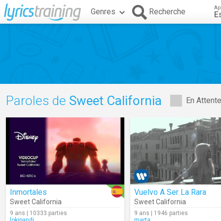
Ap
Genres
Recherche
E
Paroles de
Sweet California
En Attent
Inmortales
Vuelvo A Ser La Rara
Sweet California
Sweet California
9 ans | 10333 parties
9 ans | 1946 parties
lokipandi
marta.