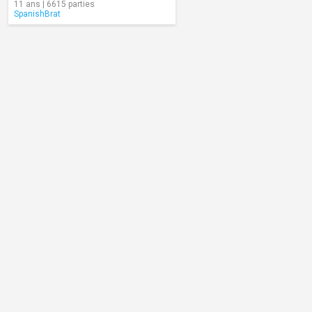
11 ans | 6615 parties
SpanishBrat