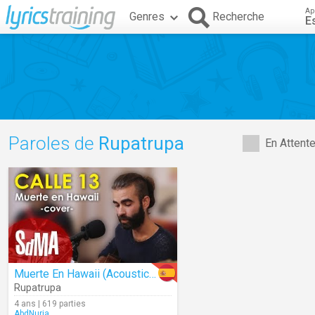
Ap
Genres
Recherche
E
Paroles de
Rupatrupa
En Attent
Muerte En Hawaii (Acoustic)(Cover)
Rupatrupa
4 ans | 619 parties
AbdNuria